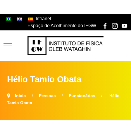
Intranet
Espaço de Acolhimento do IFGW
Hélio Tamio Obata
Início
Pessoas
Funcionários
Hélio
Tamio Obata