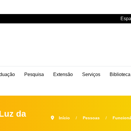
Espa
duação
Pesquisa
Extensão
Serviços
Biblioteca
 Luz da
Início
Pessoas
Funcioná