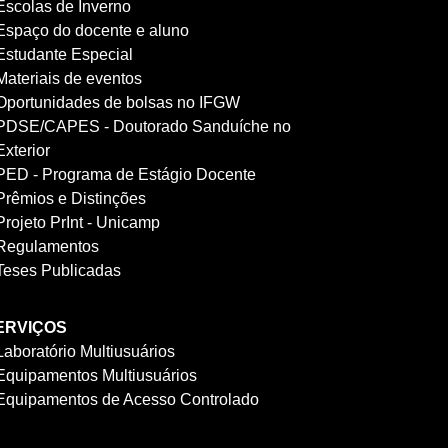
Escolas de Inverno
Espaço do docente e aluno
Estudante Especial
Materiais de eventos
Oportunidades de bolsas no IFGW
PDSE/CAPES - Doutorado Sanduíche no
Exterior
PED - Programa de Estágio Docente
Prêmios e Distinções
Projeto PrInt - Unicamp
Regulamentos
Teses Publicadas
ERVIÇOS
Laboratório Multiusuários
Equipamentos Multiusuários
Equipamentos de Acesso Controlado