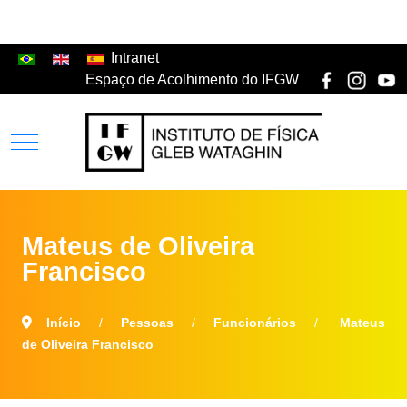
Intranet
Espaço de Acolhimento do IFGW
Mateus de Oliveira
Francisco
Início
Pessoas
Funcionários
Mateus
de Oliveira Francisco