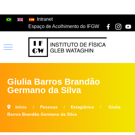
Intranet
Espaço de Acolhimento do IFGW
Giulia Barros Brandão
Germano da Silva
Início
Pessoas
Estagiários
Giulia
Barros Brandão Germano da Silva