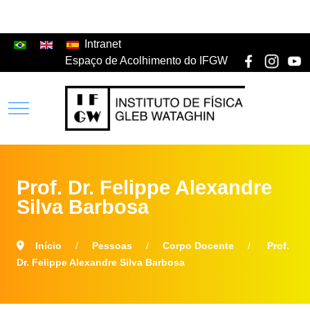
Intranet
Espaço de Acolhimento do IFGW
Prof. Dr. Felippe Alexandre
Silva Barbosa
Início
Pessoas
Corpo Docente
Prof.
Dr. Felippe Alexandre Silva Barbosa