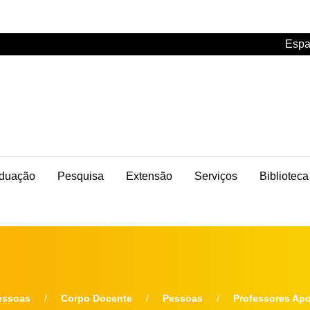
Espa
duação
Pesquisa
Extensão
Serviços
Biblioteca
essoas
Corpo Docente
Pessoas
Professores Ap