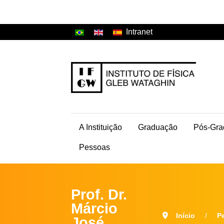
Intranet
A Instituição
Graduação
Pós-Gra
Pessoas
Prof. Dr.
Márcio
Início
P
José