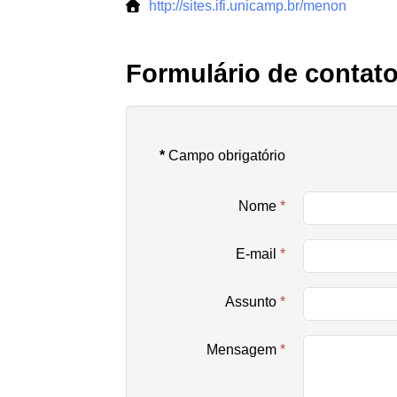
http://sites.ifi.unicamp.br/menon
Formulário de contat
*
Campo obrigatório
Nome
*
E-mail
*
Assunto
*
Mensagem
*