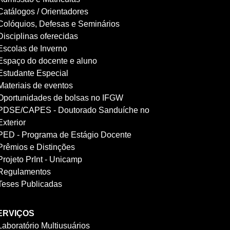
Catálogos / Orientadores
Colóquios, Defesas e Seminários
Disciplinas oferecidas
Escolas de Inverno
Espaço do docente e aluno
Estudante Especial
Materiais de eventos
Oportunidades de bolsas no IFGW
PDSE/CAPES - Doutorado Sanduíche no
Exterior
PED - Programa de Estágio Docente
Prêmios e Distinções
Projeto PrInt - Unicamp
Regulamentos
Teses Publicadas
ERVIÇOS
Laboratório Multiusuários