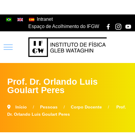
Intranet
Espaço de Acolhimento do IFGW
Prof. Dr. Orlando Luis
Goulart Peres
Início
Pessoas
Corpo Docente
Prof.
Dr. Orlando Luis Goulart Peres