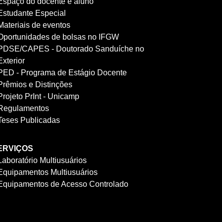
Espaço do docente e aluno
Estudante Especial
Materiais de eventos
Oportunidades de bolsas no IFGW
PDSE/CAPES - Doutorado Sanduíche no
Exterior
PED - Programa de Estágio Docente
Prêmios e Distinções
Projeto PrInt - Unicamp
Regulamentos
Teses Publicadas
ERVIÇOS
Laboratório Multiusuários
Equipamentos Multiusuários
Equipamentos de Acesso Controlado