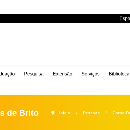
Espa
duação
Pesquisa
Extensão
Serviços
Biblioteca
s de Brito
Início
Pessoas
Corpo D