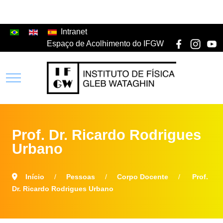
Intranet
Espaço de Acolhimento do IFGW
Prof. Dr. Ricardo Rodrigues
Urbano
Início
Pessoas
Corpo Docente
Prof.
Dr. Ricardo Rodrigues Urbano