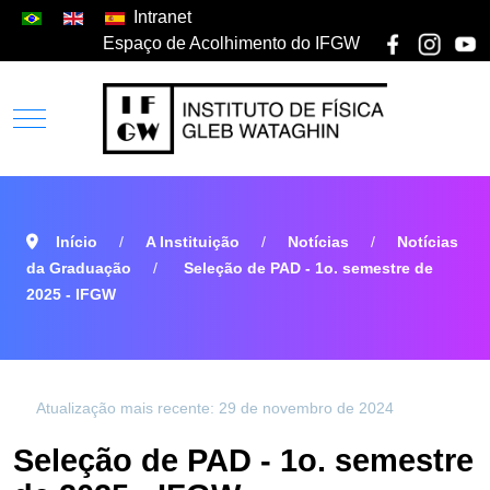
Intranet
Espaço de Acolhimento do IFGW
Início
A Instituição
Notícias
Notícias
da Graduação
Seleção de PAD - 1o. semestre de
2025 - IFGW
Atualização mais recente: 29 de novembro de 2024
Seleção de PAD - 1o. semestre