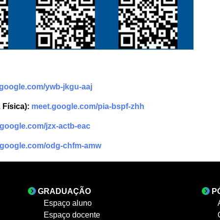
google.com/ywb-jkgu-aaj
 Física):
meet.google.com/pia-bspf-zhh
google.com/jzx-actb-eac
.google.com/odg-chfm-amw
GRADUAÇÃO
P
Espaço aluno
Espaço docente