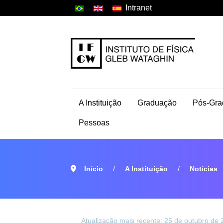
Intranet
A Instituição
Graduação
Pós-Gra
Pessoas
Início
A Instituição
Notícias
Atualização mais recente: 25 de outubro de