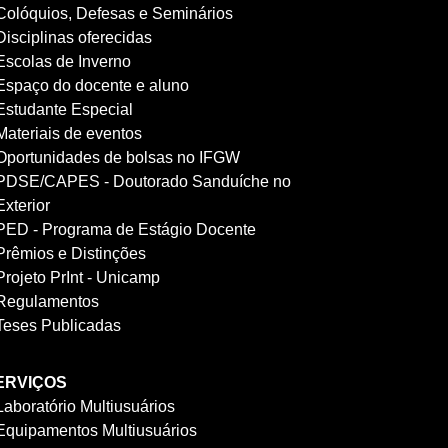
Colóquios, Defesas e Seminários
Disciplinas oferecidas
Escolas de Inverno
Espaço do docente e aluno
Estudante Especial
Materiais de eventos
Oportunidades de bolsas no IFGW
PDSE/CAPES - Doutorado Sanduíche no
Exterior
PED - Programa de Estágio Docente
Prêmios e Distinções
Projeto PrInt - Unicamp
Regulamentos
Teses Publicadas
ERVIÇOS
Laboratório Multiusuários
Equipamentos Multiusuários