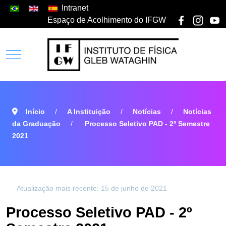
Intranet
Espaço de Acolhimento do IFGW
Início
A Instituição
Notícias
Notícias
da Graduação
Processo Seletivo PAD - 2º Semestre
2021
Atualização mais recente: 15 de junho de 2021
Processo Seletivo PAD - 2º