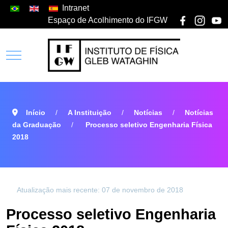
Intranet
Espaço de Acolhimento do IFGW
Início
A Instituição
Notícias
Notícias
da Graduação
Processo seletivo Engenharia Física
2018
Atualização mais recente: 07 de novembro de 2018
Processo seletivo Engenharia