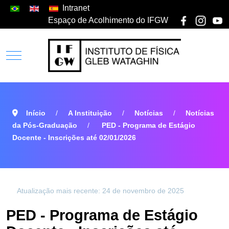
Intranet
Espaço de Acolhimento do IFGW
Início
A Instituição
Notícias
Notícias
da Pós-Graduação
PED - Programa de Estágio
Docente - Inscrições até 02/01/2026
Atualização mais recente: 24 de novembro de 2025
PED - Programa de Estágio