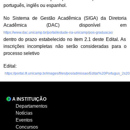
português, inglês ou espanhol.
No Sistema de Gestão Acadêmica (SIGA) da Diretoria
Acadêmica (DAC) disponível em
https://www.dac.unicamp.br/portal/estude-na-unicamp/pos-graduacao
dentro do prazo estabelecido no item 2.1 deste Edital. As
inscrições incompletas não serão consideradas para o
processo seletivo
Edital:
https://portal.ifi.unicamp.br/images/files/pos/admissao/Edital%20Portugus_2s2
A INSTITUIÇÃO
Departamentos
Notícias
Eventos
Concursos