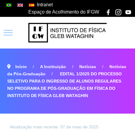
Intranet
Espaço de Acolhimento do IFGW
Início
A Instituição
Notícias
Notícias
da Pós-Graduação
EDITAL 1/2025 DO PROCESSO
SELETIVO PARA O INGRESSO DE ALUNOS REGULARES
NO PROGRAMA DE PÓS-GRADUAÇÃO EM FÍSICA DO
INSTITUTO DE FÍSICA GLEB WATAGHIN
Atualização mais recente: 07 de maio de 2025