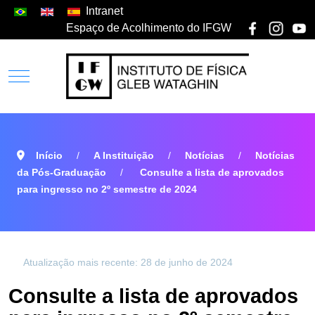
Intranet
Espaço de Acolhimento do IFGW
Início
A Instituição
Notícias
Notícias
da Pós-Graduação
Consulte a lista de aprovados
para ingresso no 2º semestre de 2024
Atualização mais recente: 28 de junho de 2024
Consulte a lista de aprovados