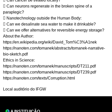
 Can cancer be treated locally?
 Can neurons regenerate in the broken spine of a
paraplegic?
 Nanotechnology outside the Human Body:
 Can we desalinate sea water to make it drinkable?
 Can we offer alternatives for reversible energy storage?
About the Author:
https://en.wikipedia.org/wiki/David_Tom%C3%A1nek
https://nanoten.com/tomanek/abstracts/tomanek-narrative-
bio-sketch.pdf
Ethics in Science:
https://nanoten.com/tomanek/manuscripts/DT211.pdf
https://nanoten.com/tomanek/manuscripts/DT239.pdf
https://nanoten.com/texts/Corruption.html
Local auditório do IFGW
A INSTITUIÇÃO