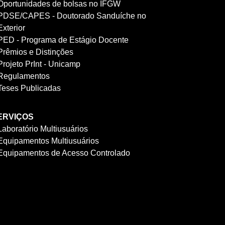
Oportunidades de bolsas no IFGW
PDSE/CAPES - Doutorado Sanduíche no
Exterior
PED - Programa de Estágio Docente
Prêmios e Distinções
Projeto PrInt - Unicamp
Regulamentos
Teses Publicadas
ERVIÇOS
Laboratório Multiusuários
Equipamentos Multiusuários
Equipamentos de Acesso Controlado