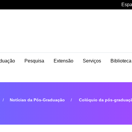
Espa
duação
Pesquisa
Extensão
Serviços
Biblioteca
Notícias da Pós-Graduação
Colóquio da pós-graduação