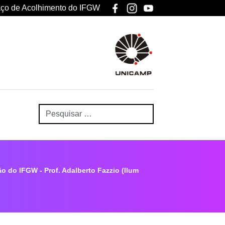
ço de Acolhimento do IFGW
 do IFGW - Prof. Adalberto Fazzio (Ilum