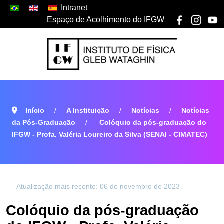
Intranet
Espaço de Acolhimento do IFGW
Início
A Instituição
Notícias
Notícias
da Pós-Graduação
Colóquio da pós-graduação do
IFGW - Profa. Valéria Loureiro da Silva (SENAI - CIMATEC)
Atualização mais recente: 06 de novembro de 2023
Colóquio da pós-graduação