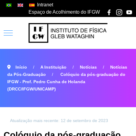
Intranet
Espaço de Acolhimento do IFGW
Início
A Instituição
Notícias
Notícias
da Pós-Graduação
Colóquio da pós-graduação do
IFGW - Prof. Pedro Cunha de Holanda
(DRCC/IFGW/UNICAMP)
Atualização mais recente: 12 de setembro de 2023
Colóquio da pós-graduação