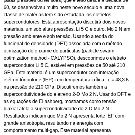
(altas pressões ou tensões) que é feito desde a década de
60, se desenvolveu muito neste novo século e uma nova
classe de matérias tem sido estudada, os eletretos
supercondutores. Esta apresentação discutirá dois novos
materiais, um sob altas pressões, Li 5 C e outro, Mo 2 N em
pressão ambiente e sob tensão. Usando a teoria do
funcional de densidade (DFT) associada com o método
otimização de enxame de partículas (particle swarm
optimization method - CALYPSO), descobrimos o eletreto
supercondutor Li 5 C, estável em pressões de 50 até 210
GPa. Este material é um supercondutor com interação
elétron-fônonforte (IEP) com temperatura crítica Tc = 48,3 K
na pressão de 210 GPa. Discutiremos também a
supercondutividade do eletreno 2-D Mo 2 N. Usando DFT e
as equações de Eliashberg, mostramos como tensão
biaxial afeta a supercondutividade do 2-D Mo 2 N.
Resultados indicam que Mo 2 N apresenta forte IEF com
grande anisotropia, resultando na energia com
comportamento multi-gap. Este material apresenta