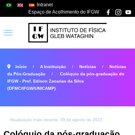
Intranet
Espaço de Acolhimento do IFGW
Início
A Instituição
Notícias
Notícias
da Pós-Graduação
Colóquio da pós-graduação do
IFGW - Prof. Edison Zacarias da Silva
(DFMC/IFGW/UNICAMP)
Atualização mais recente: 09 de agosto de 2023
Colóquio da pós-graduação