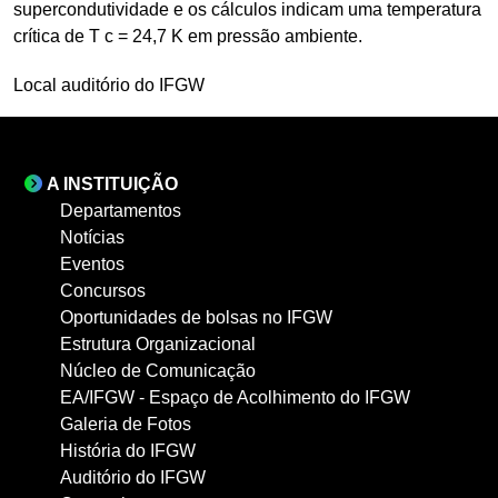
supercondutividade e os cálculos indicam uma temperatura
crítica de T c = 24,7 K em pressão ambiente.
Local auditório do IFGW
A INSTITUIÇÃO
Departamentos
Notícias
Eventos
Concursos
Oportunidades de bolsas no IFGW
Estrutura Organizacional
Núcleo de Comunicação
EA/IFGW - Espaço de Acolhimento do IFGW
Galeria de Fotos
História do IFGW
Auditório do IFGW