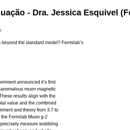
ação - Dra. Jessica Esquivel (F
s.
s beyond the standard model? Fermilab’s
riment announced it’s first
he anomalous muon magnetic
hese results align with the
tal value and the combined
iment and theory from 3.7 to
of the Fermilab Muon g-2
o precisely measure wobbling