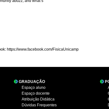
mmunity abuzz, and what’s
bbok: https://www.facebook.com/FisicaUnicamp
GRADUAÇÃO
P
Espaço aluno
Espaço docente
Atribuição Didática
Dúvidas Frequentes