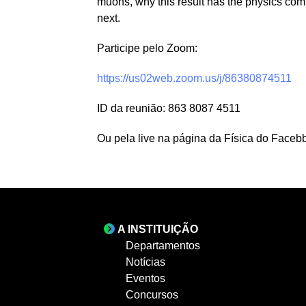
muons, why this result has the physics co
next.
Participe pelo Zoom:
https://us02web.zoom.us/j/86380874511
ID da reunião: 863 8087 4511
Ou pela live na página da Física do Face
A INSTITUIÇÃO
Departamentos
Notícias
Eventos
Concursos