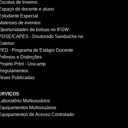
Escolas de Inverno
Espaço do docente e aluno
Estudante Especial
Materiais de eventos
Oportunidades de bolsas no IFGW
PDSE/CAPES - Doutorado Sanduíche no
Exterior
PED - Programa de Estágio Docente
Prêmios e Distinções
Projeto PrInt - Unicamp
Regulamentos
Teses Publicadas
ERVIÇOS
Laboratório Multiusuários
Equipamentos Multiusuários
Equipamentos de Acesso Controlado