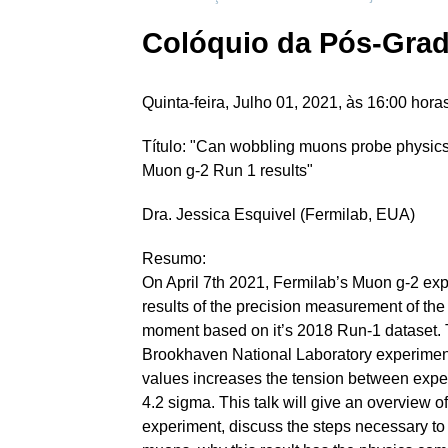
Colóquio da Pós-Gradu
Quinta-feira, Julho 01, 2021, às 16:00 hora
Título: "Can wobbling muons probe physic
Muon g-2 Run 1 results"
Dra. Jessica Esquivel (Fermilab, EUA)
Resumo:
On April 7th 2021, Fermilab’s Muon g-2 expe
results of the precision measurement of t
moment based on it’s 2018 Run-1 dataset. T
Brookhaven National Laboratory experimen
values increases the tension between exper
4.2 sigma. This talk will give an overview 
experiment, discuss the steps necessary t