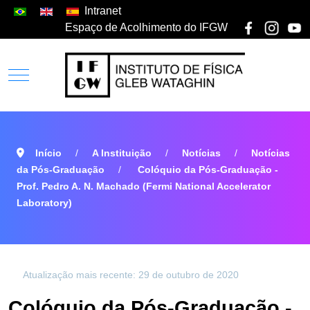
Intranet
Espaço de Acolhimento do IFGW
Início
A Instituição
Notícias
Notícias
da Pós-Graduação
Colóquio da Pós-Graduação -
Prof. Pedro A. N. Machado (Fermi National Accelerator
Laboratory)
Atualização mais recente: 29 de outubro de 2020
Colóquio da Pós-Graduação -