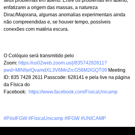
seus problemas em aberto. Entre os problemas em aberto,
enfatizarei a origem das massas, a natureza
Dirac/Majorana, algumas anomalias experimentais ainda
não compreendidas e, se houver tempo, possíveis
conexões com matéria escura.
O Colóquio será transmitido pelo
Zoom:
https://us02web.zoom.us/j/83574282611?
pwd=MlN6elQvamdXL3V6MnZrcG56M2lGQT09
Meeting
ID: 835 7428 2611 Passcode: 628141 e pela live na página
da Física do
Facebook:
https://www.facebook.com/FisicaUnicamp
#PósIFGW
#FísicaUnicamp
#IFGW
#UNICAMP