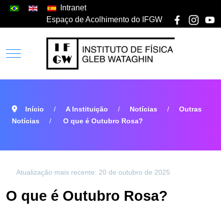
Intranet
Espaço de Acolhimento do IFGW
Início
A Instituição
Notícias
Outras
Notícias
O que é Outubro Rosa?
Atualização mais recente: 20 de outubro de 2025
O que é Outubro Rosa?