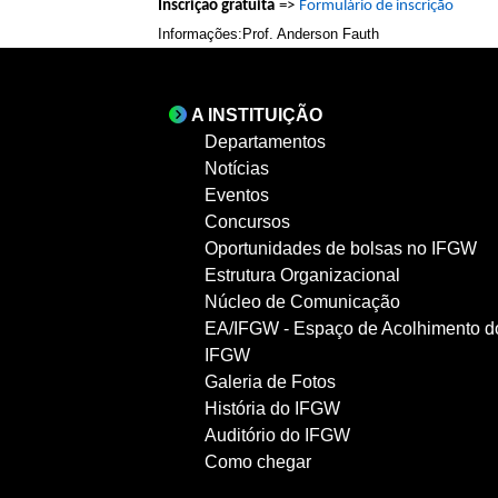
Inscrição gratuita
=>
Formulário de inscrição
Informações:
Prof. Anderson Fauth
A INSTITUIÇÃO
Departamentos
Notícias
Eventos
Concursos
Oportunidades de bolsas no IFGW
Estrutura Organizacional
Núcleo de Comunicação
EA/IFGW - Espaço de Acolhimento d
IFGW
Galeria de Fotos
História do IFGW
Auditório do IFGW
Como chegar