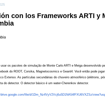
2025
ón con los Frameworks ARTI y M
ômbia
mbia
e usar os pacotes de simulação de Monte Carlo ARTI e Meiga desenvolvido 
u notebook do ROOT, Corsika, Magnetocosmics e Geant4. Você então pode jogar
ico Extenso. As partículas secundárias do chuveiro atmosférico (elétrons, p
ta do detector. O detector básico é um water-Cherenkov detector.
/drive.
google.com/file/d/1Dm_
Nz4VyV2Vcj6u5D1NA54fFXU6VXZSz/
view?us