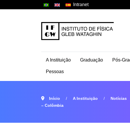
Intranet
A Instituição
Graduação
Pós-Gra
Pessoas
Início
A Instituição
Notícias
– Colômbia