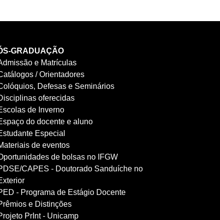
ÓS-GRADUAÇÃO
Admissão e Matrículas
Catálogos / Orientadores
Colóquios, Defesas e Seminários
Disciplinas oferecidas
Escolas de Inverno
Espaço do docente e aluno
Estudante Especial
Materiais de eventos
Oportunidades de bolsas no IFGW
PDSE/CAPES - Doutorado Sanduíche no
Exterior
PED - Programa de Estágio Docente
Prêmios e Distinções
Projeto PrInt - Unicamp