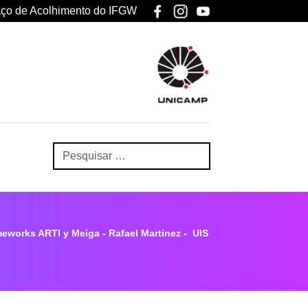
ço de Acolhimento do IFGW
works ARTI y Meiga - Rafael Martinez - UIS