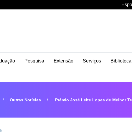
Espa
duação
Pesquisa
Extensão
Serviços
Biblioteca
Outras Notícias
Prêmio José Leite Lopes de Melhor T
25