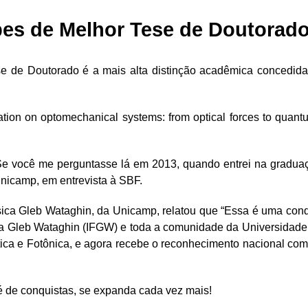
pes de Melhor Tese de Doutorad
e de Doutorado é a mais alta distinção acadêmica concedida
ation on optomechanical systems: from optical forces to quan
e você me perguntasse lá em 2013, quando entrei na graduaçã
Unicamp, em entrevista à SBF.
Física Gleb Wataghin, da Unicamp, relatou que “Essa é uma con
ísica Gleb Wataghin (IFGW) e toda a comunidade da Universida
tica e Fotônica, e agora recebe o reconhecimento nacional como
é de conquistas, se expanda cada vez mais!