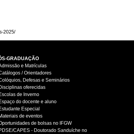
es-2025/
ÓS-GRADUAÇÃO
Admissão e Matrículas
Catálogos / Orientadores
Colóquios, Defesas e Seminários
Disciplinas oferecidas
Escolas de Inverno
Espaço do docente e aluno
Estudante Especial
Materiais de eventos
Oportunidades de bolsas no IFGW
PDSE/CAPES - Doutorado Sanduíche no