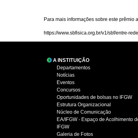
Para mais informações sobre este prêmio 
https://www.sbfisica.org.br/v1/sbf/entre-r
A INSTITUIÇÃO
Departamentos
Notícias
Eventos
Concursos
Oportunidades de bolsas no IFGW
Estrutura Organizacional
Núcleo de Comunicação
EA/IFGW - Espaço de Acolhimento d
IFGW
Galeria de Fotos