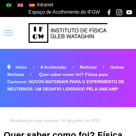
Intranet
Espaço de Acolhimento do IFGW
Início
A Instituição
Notícias
Outras
Notícias
Quer saber como foi? Física para
Curiosos: NOVOS MATERIAIS PARA O EXPERIMENTO DE
NEUTRINOS: UM DESAFIO LIDERADO PELA UNICAMP
Atualização mais recente: 10 de junho de 2025
Quer saber como foi? Física