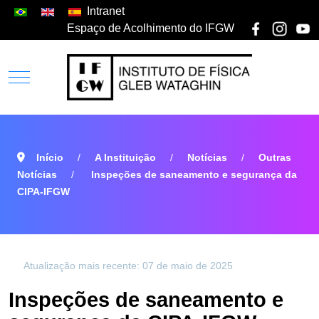
Intranet
Espaço de Acolhimento do IFGW
Início
A Instituição
Notícias
Outras
Notícias
Inspeções de saneamento e segurança da
CIPA-IFGW
Atualização mais recente: 07 de maio de 2025
Inspeções de saneamento e