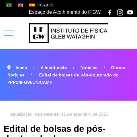
Intranet
Espaço de Acolhimento do IFGW
Início
A Instituição
Notícias
Outras
Notícias
Edital de bolsas de pós-doutorado do
PPPD/IFGW/UNICAMP
Atualização mais recente: 11 de setembro de 2023
Edital de bolsas de pós-