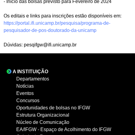
- Início das bolsas previsto para Fevereiro de 2024
Os editais e links para inscrições estão disponíveis em:
https://portal.ifi.unicamp.br/pesquisa/programa-de-
pesquisador-de-pos-doutorado-da-unicamp
Dúvidas:
pesqifgw@ifi.unicamp.br
A INSTITUIÇÃO
Departamentos
Notícias
Eventos
Concursos
Oportunidades de bolsas no IFGW
Estrutura Organizacional
Núcleo de Comunicação
EA/IFGW - Espaço de Acolhimento do IFGW