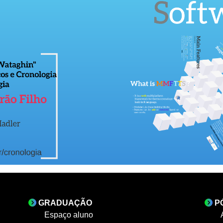
GRADUAÇÃO
P
Espaço aluno