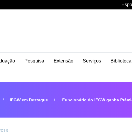
Espa
duação
Pesquisa
Extensão
Serviços
Biblioteca
IFGW em Destaque
Funcionário do IFGW ganha Prêmi
 2016