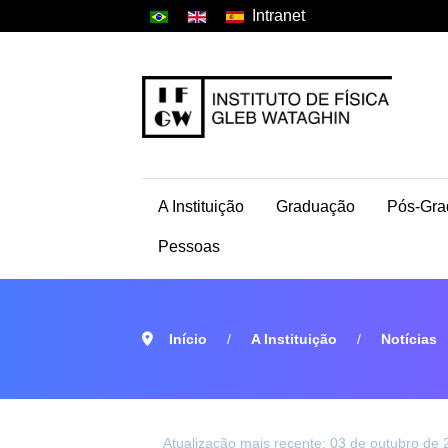
Intranet
A Instituição
Graduação
Pós-Gra
Pessoas
Início
A Instituição
Notícias
Atualização mais recente: 03 de outubro de