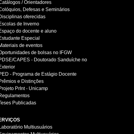
Catálogos / Orientadores
Colóquios, Defesas e Seminários
Disciplinas oferecidas
Escolas de Inverno
Espaço do docente e aluno
Estudante Especial
Materiais de eventos
Oportunidades de bolsas no IFGW
PDSE/CAPES - Doutorado Sanduíche no
Exterior
PED - Programa de Estágio Docente
Prêmios e Distinções
Projeto PrInt - Unicamp
Regulamentos
Teses Publicadas
ERVIÇOS
Laboratório Multiusuários