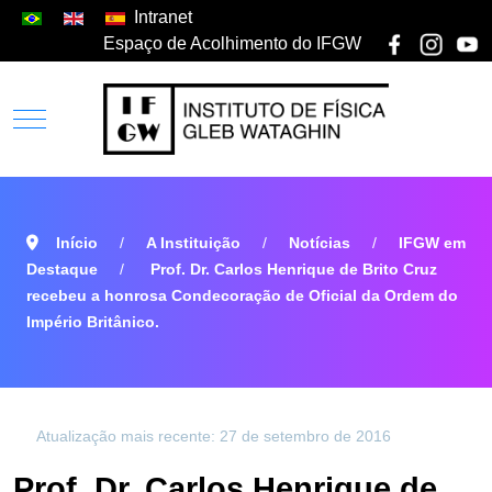
Intranet
Espaço de Acolhimento do IFGW
Início
A Instituição
Notícias
IFGW em
Destaque
Prof. Dr. Carlos Henrique de Brito Cruz
recebeu a honrosa Condecoração de Oficial da Ordem do
Império Britânico.
Atualização mais recente: 27 de setembro de 2016
Prof. Dr. Carlos Henrique de