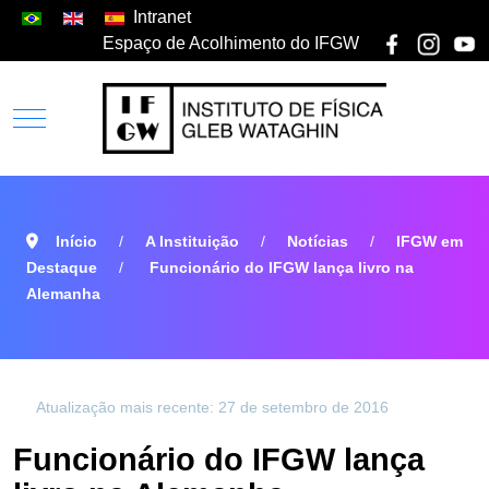
Intranet
Espaço de Acolhimento do IFGW
Início
A Instituição
Notícias
IFGW em
Destaque
Funcionário do IFGW lança livro na
Alemanha
Atualização mais recente: 27 de setembro de 2016
Funcionário do IFGW lança