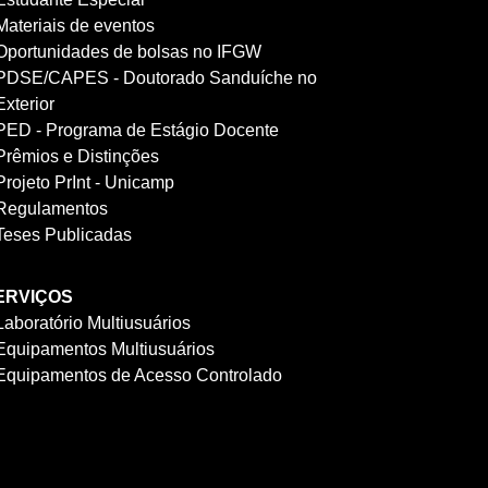
Materiais de eventos
Oportunidades de bolsas no IFGW
PDSE/CAPES - Doutorado Sanduíche no
Exterior
PED - Programa de Estágio Docente
Prêmios e Distinções
Projeto PrInt - Unicamp
Regulamentos
Teses Publicadas
ERVIÇOS
Laboratório Multiusuários
Equipamentos Multiusuários
Equipamentos de Acesso Controlado