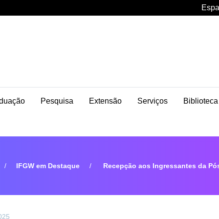
Espa
duação
Pesquisa
Extensão
Serviços
Biblioteca
IFGW em Destaque
Recepção aos Ingressantes da Pós
2025