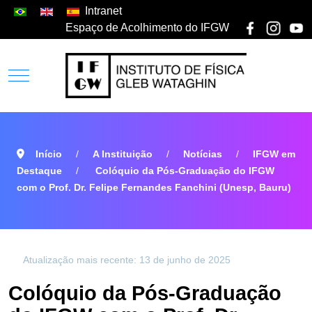
Intranet
Espaço de Acolhimento do IFGW
Início
A Instituição
Notícias
IFGW em
Destaque
Colóquio da Pós-Graduação do IFGW
com o Prof. Dr. Felipe Fernandes Fanchini (Unesp, Bauru)
Atualização mais recente: 13 de junho de 2025
Colóquio da Pós-Graduação