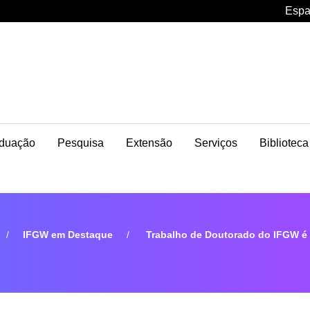
Espa
duação
Pesquisa
Extensão
Serviços
Biblioteca
IFGW em Destaque
Trabalho de Doutorado do IFGW é 