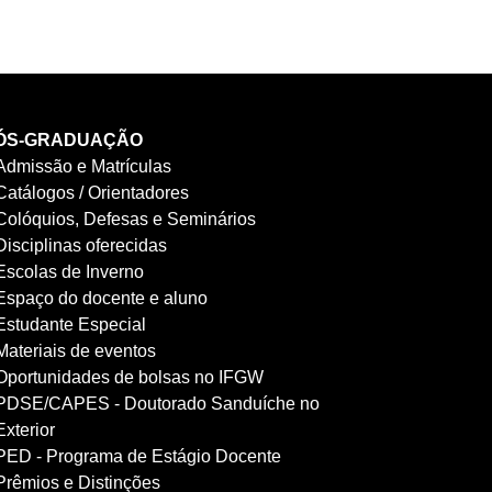
ÓS-GRADUAÇÃO
Admissão e Matrículas
Catálogos / Orientadores
Colóquios, Defesas e Seminários
Disciplinas oferecidas
Escolas de Inverno
Espaço do docente e aluno
Estudante Especial
Materiais de eventos
Oportunidades de bolsas no IFGW
PDSE/CAPES - Doutorado Sanduíche no
Exterior
PED - Programa de Estágio Docente
Prêmios e Distinções