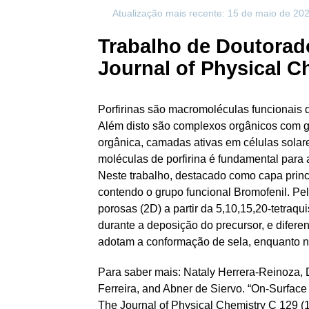
Atualização mais recente: 15 de maio de 20
Trabalho de Doutorad
Journal of Physical C
Porfirinas são macromoléculas funcionais d
Além disto são complexos orgânicos com gr
orgânica, camadas ativas em células solar
moléculas de porfirina é fundamental para
Neste trabalho, destacado como capa princ
contendo o grupo funcional Bromofenil. Pel
porosas (2D) a partir da 5,10,15,20-tetraqu
durante a deposição do precursor, e difere
adotam a conformação de sela, enquanto na
Para saber mais: Nataly Herrera-Reinoza,
Ferreira, and Abner de Siervo. “On-Surfac
The Journal of Physical Chemistry C 129 (