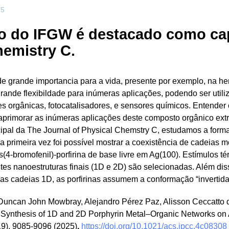
25
o do IFGW é destacado como cap
hemistry C.
e grande importancia para a vida, presente por exemplo, na hem
ande flexibildade para inúmeras aplicações, podendo ser utili
es orgânicas, fotocatalisadores, e sensores químicos. Entende
 aprimorar as inúmeras aplicações deste composto orgânico ext
ipal da The Journal of Physical Chemstry C, estudamos a form
a primeira vez foi possível mostrar a coexistência de cadeias 
is(4-bromofenil)-porfirina de base livre em Ag(100). Estímulos té
ntes nanoestruturas finais (1D e 2D) são selecionadas. Além di
s cadeias 1D, as porfirinas assumem a conformação “invertida
 Duncan John Mowbray, Alejandro Pérez Paz, Alisson Ceccatto
e Synthesis of 1D and 2D Porphyrin Metal–Organic Networks on
19), 9085-9096 (2025)
.
https://doi.org/10.1021/acs.jpcc.4c08308