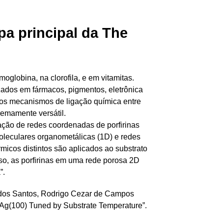
a principal da The
oglobina, na clorofila, e em vitamitas.
zados em fármacos, pigmentos, eletrônica
r os mecanismos de ligação química entre
remamente versátil.
ação de redes coordenadas de porfirinas
moleculares organometálicas (1D) e redes
rmicos distintos são aplicados ao substrato
sso, as porfirinas em uma rede porosa 2D
”.
 dos Santos, Rodrigo Cezar de Campos
 Ag(100) Tuned by Substrate Temperature”.