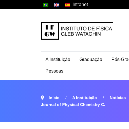
Intranet
A Instituição
Graduação
Pós-Gra
Pessoas
Início
A Instituição
Notícias
Journal of Physical Chemistry C.