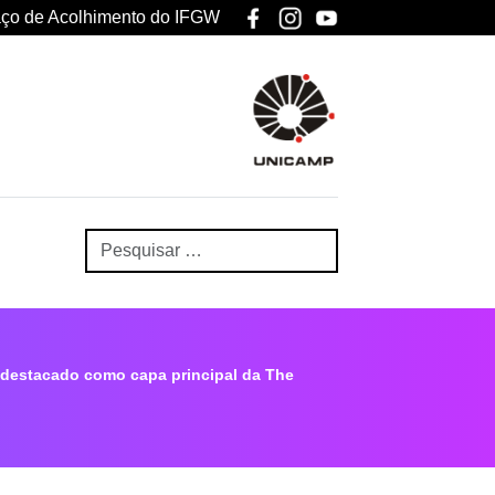
ço de Acolhimento do IFGW
destacado como capa principal da The