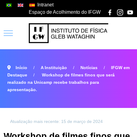
Intranet
Espaço de Acolhimento do IFGW
Início
A Instituição
Notícias
IFGW em
Destaque
Workshop de filmes finos que será
realizado na Unicamp recebe trabalhos para
apresentação.
Atualização mais recente: 15 de março de 2024
Workshop de filmes finos que