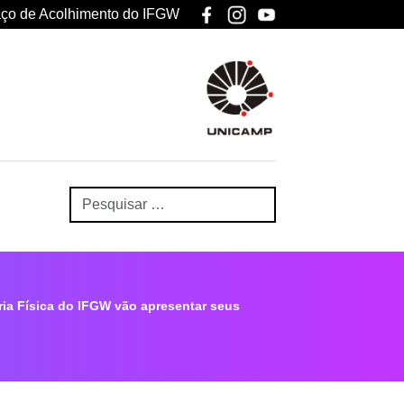
ço de Acolhimento do IFGW
a Física do IFGW vão apresentar seus