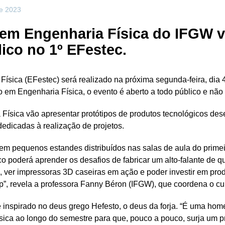
de 2023
em Engenharia Física do IFGW v
lico no 1º EFestec.
 Física (EFestec) será realizado na próxima segunda-feira, di
em Engenharia Física, o evento é aberto a todo público e não r
Física vão apresentar protótipos de produtos tecnológicos des
edicadas à realização de projetos.
 em pequenos estandes distribuídos nas salas de aula do primei
ico poderá aprender os desafios de fabricar um alto-falante de 
, ver impressoras 3D caseiras em ação e poder investir em prod
”, revela a professora Fanny Béron (IFGW), que coordena o cu
inspirado no deus grego Hefesto, o deus da forja. “É uma hom
ica ao longo do semestre para que, pouco a pouco, surja um pro