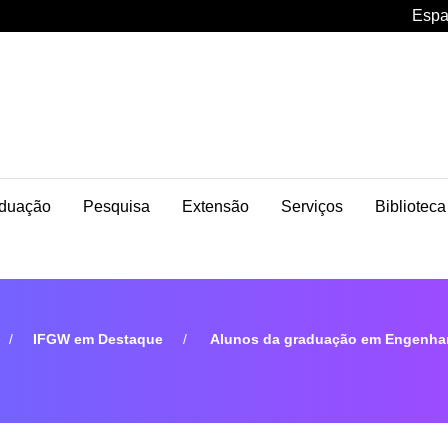
Espa
duação
Pesquisa
Extensão
Serviços
Biblioteca
IFGW em Destaque
Alunos da graduação em Engenhari