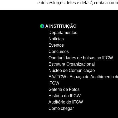
e dos esforços deles e delas”, conta a coo
A INSTITUIÇÃO
Departamentos
Notícias
Eventos
Concursos
Oportunidades de bolsas no IFGW
Estrutura Organizacional
Núcleo de Comunicação
EA/IFGW - Espaço de Acolhimento d
IFGW
Galeria de Fotos
História do IFGW
Auditório do IFGW
Como chegar