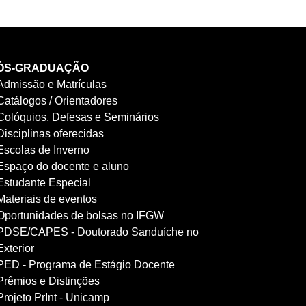
ÓS-GRADUAÇÃO
Admissão e Matrículas
Catálogos / Orientadores
Colóquios, Defesas e Seminários
Disciplinas oferecidas
Escolas de Inverno
Espaço do docente e aluno
Estudante Especial
Materiais de eventos
Oportunidades de bolsas no IFGW
PDSE/CAPES - Doutorado Sanduíche no
Exterior
PED - Programa de Estágio Docente
Prêmios e Distinções
Projeto PrInt - Unicamp