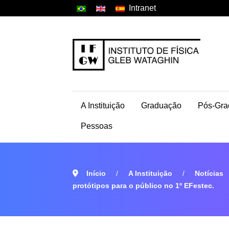
Intranet
A Instituição
Graduação
Pós-Gra
Pessoas
Início
A Instituição
Notícias
protótipos para o público no 1º EFestec.