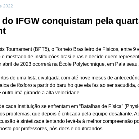
de 2022
o IFGW conquistam pela quarta 
nt
sts Tournament (BPT5), o Torneio Brasileiro de Físicos, entre 
 mestrado de instituições brasileiras e decide quem representa 
 abril de 2023 ocorrerá na École Polytechnique, em Palaiseau,
rtos de uma lista divulgada com até nove meses de antecedên
ixa de fósforo a partir do barulho que ela faz ao ser sacudida
e outro imã girando a alta velocidade.
e cada instituição se enfrentam em “Batalhas de Física” (Physi
os problemas, que depois é criticada pela equipe desafiante. 
scussão é sintetizada tentando levá-la à melhor compreensão po
osto por professores, pós-docs e doutorandos.