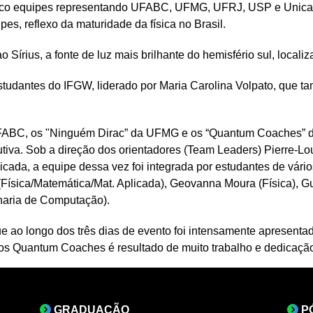
inco equipes representando UFABC, UFMG, UFRJ, USP e Unicam
pes, reflexo da maturidade da física no Brasil.
 Sírius, a fonte de luz mais brilhante do hemisfério sul, local
studantes do IFGW, liderado por Maria Carolina Volpato, que ta
a UFABC, os "Ninguém Dirac” da UFMG e os “Quantum Coaches” 
iva. Sob a direção dos orientadores (Team Leaders) Pierre-Lou
icada, a equipe dessa vez foi integrada por estudantes de vári
 (Física/Matemática/Mat. Aplicada), Geovanna Moura (Física), G
nharia de Computação).
que ao longo dos três dias de evento foi intensamente apresenta
 Quantum Coaches é resultado de muito trabalho e dedicação 
GRADUAÇÃO
P