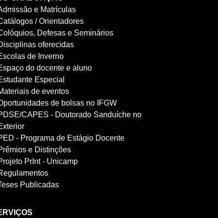
Admissão e Matrículas
Catálogos / Orientadores
Colóquios, Defesas e Seminários
Disciplinas oferecidas
Escolas de Inverno
Espaço do docente e aluno
Estudante Especial
Materiais de eventos
Oportunidades de bolsas no IFGW
PDSE/CAPES - Doutorado Sanduíche no
Exterior
PED - Programa de Estágio Docente
Prêmios e Distinções
Projeto PrInt - Unicamp
Regulamentos
Teses Publicadas
ERVIÇOS