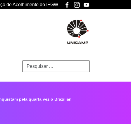
ço de Acolhimento do IFGW
istam pela quarta vez o Brazilian