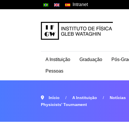
Intranet
A Instituição
Graduação
Pós-Gra
Pessoas
Início
A Instituição
Notícias
Physicists' Tournament