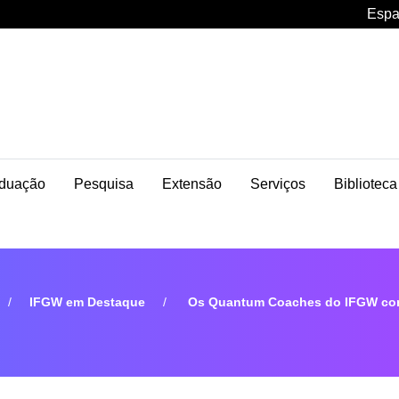
Espa
duação
Pesquisa
Extensão
Serviços
Biblioteca
IFGW em Destaque
Os Quantum Coaches do IFGW conqu