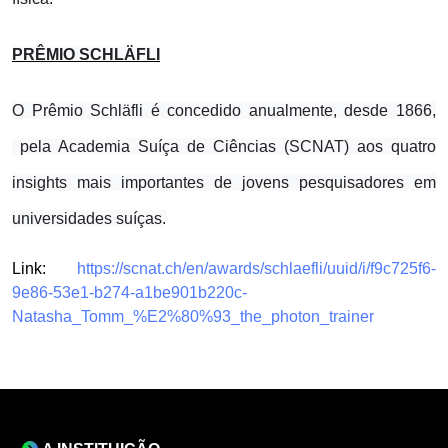
PRÊMIO SCHLÄFLI
O Prêmio Schläfli é concedido anualmente, desde 1866,
pela Academia Suíça de Ciências (SCNAT) aos quatro
insights mais importantes de jovens pesquisadores em
universidades suíças.
Link:
https://scnat.ch/en/awards/schlaefli/uuid/i/f9c725f6-
9e86-53e1-b274-a1be901b220c-
Natasha_Tomm_%E2%80%93_the_photon_trainer