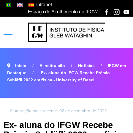
Intranet
Espaço de Acolhimento do IFGW
Início
A Instituição
Notícias
IFGW em
Destaque
Ex- aluna do IFGW Recebe Prêmio
Schläfli 2022 em física - University of Basel
Atualização mais recente: 02 de dezembro de 2022
Ex- aluna do IFGW Recebe