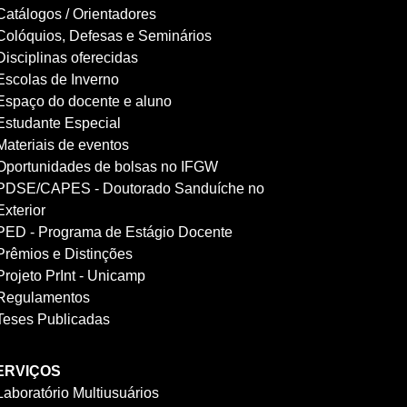
Catálogos / Orientadores
Colóquios, Defesas e Seminários
Disciplinas oferecidas
Escolas de Inverno
Espaço do docente e aluno
Estudante Especial
Materiais de eventos
Oportunidades de bolsas no IFGW
PDSE/CAPES - Doutorado Sanduíche no
Exterior
PED - Programa de Estágio Docente
Prêmios e Distinções
Projeto PrInt - Unicamp
Regulamentos
Teses Publicadas
ERVIÇOS
Laboratório Multiusuários