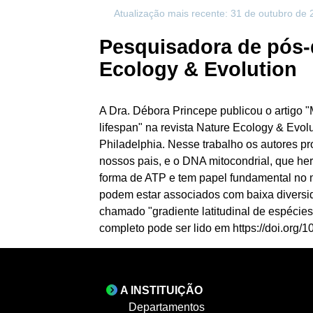
Atualização mais recente: 31 de outubro de
Pesquisadora de pós-
Ecology & Evolution
A Dra. Débora Princepe publicou o artigo "
lifespan" na revista Nature Ecology & Evolu
Philadelphia. Nesse trabalho os autores p
nossos pais, e o DNA mitocondrial, que h
forma de ATP e tem papel fundamental no m
podem estar associados com baixa diversid
chamado "gradiente latitudinal de espécies
completo pode ser lido em https://doi.org
A INSTITUIÇÃO
Departamentos