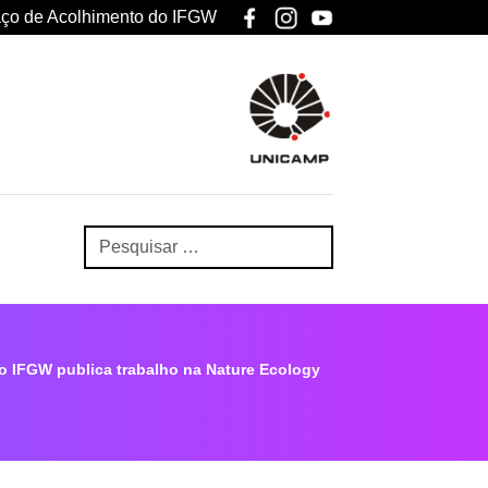
ço de Acolhimento do IFGW
 IFGW publica trabalho na Nature Ecology