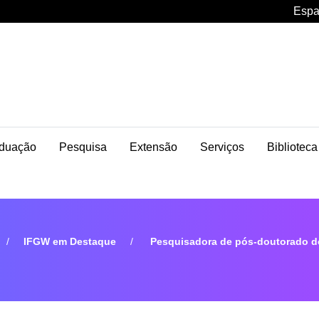
Espa
duação
Pesquisa
Extensão
Serviços
Biblioteca
IFGW em Destaque
Pesquisadora de pós-doutorado do