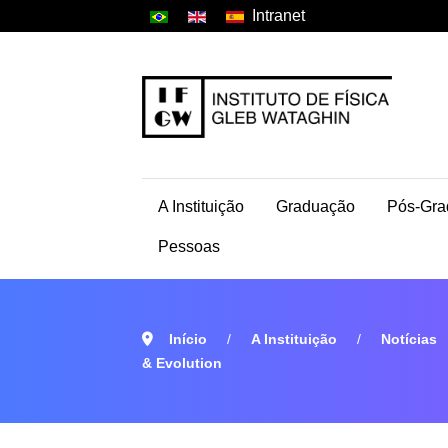
Intranet
A Instituição
Graduação
Pós-Gra
Pessoas
Início
A Instituição
Notícias
& Evolution