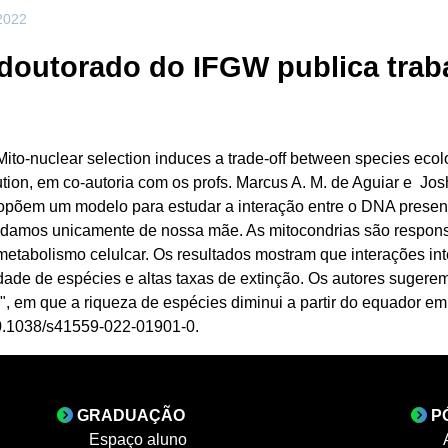
 2022
doutorado do IFGW publica trab
Mito-nuclear selection induces a trade-off between species eco
tion, em co-autoria com os profs. Marcus A. M. de Aguiar e Josh
ropõem um modelo para estudar a interação entre o DNA presen
erdamos unicamente de nossa mãe. As mitocondrias são respon
etabolismo celulcar. Os resultados mostram que interações int
ade de espécies e altas taxas de extinção. Os autores sugerem 
", em que a riqueza de espécies diminui a partir do equador e
/10.1038/s41559-022-01901-0.
GRADUAÇÃO
P
Espaço aluno