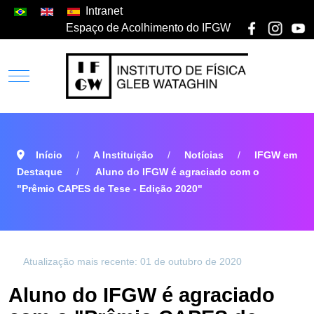
Intranet
Espaço de Acolhimento do IFGW
Início
A Instituição
Notícias
IFGW em
Destaque
Aluno do IFGW é agraciado com o
"Prêmio CAPES de Tese - Edição 2020"
Atualização mais recente: 01 de outubro de 2020
Aluno do IFGW é agraciado