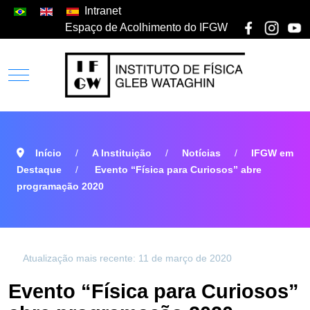
Intranet
Espaço de Acolhimento do IFGW
Início
A Instituição
Notícias
IFGW em
Destaque
Evento “Física para Curiosos” abre
programação 2020
Atualização mais recente: 11 de março de 2020
Evento “Física para Curiosos”