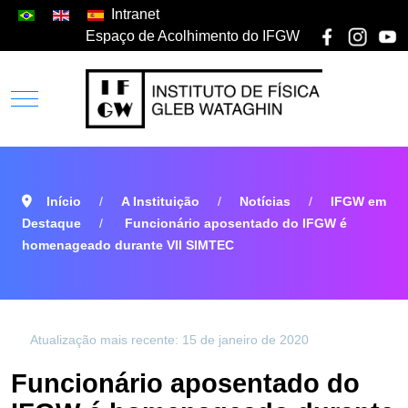
Intranet
Espaço de Acolhimento do IFGW
Início
A Instituição
Notícias
IFGW em
Destaque
Funcionário aposentado do IFGW é
homenageado durante VII SIMTEC
Atualização mais recente: 15 de janeiro de 2020
Funcionário aposentado do