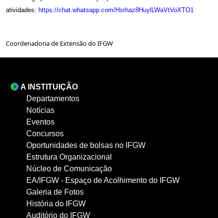
atividades:
https://chat.
whatsapp.com/
Hsrhaz8HuylLWaVtVoXTO1
Coordenadoria de Extensão do IFGW
A INSTITUIÇÃO
Departamentos
Notícias
Eventos
Concursos
Oportunidades de bolsas no IFGW
Estrutura Organizacional
Núcleo de Comunicação
EA/IFGW - Espaço de Acolhimento do IFGW
Galeria de Fotos
História do IFGW
Auditório do IFGW