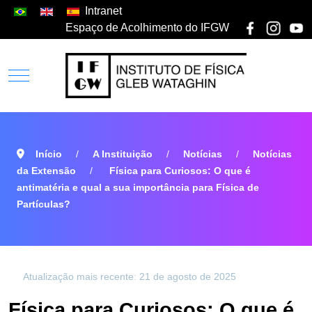
Intranet
Espaço de Acolhimento do IFGW
Início
A Instituição
Notícias
Notícias
da Extensão
Física para Curiosos: O que é
antimatéria e qual a sua importância para Física de
Partículas?
Atualização mais recente: 21 de agosto de 2025
Física para Curiosos: O que é