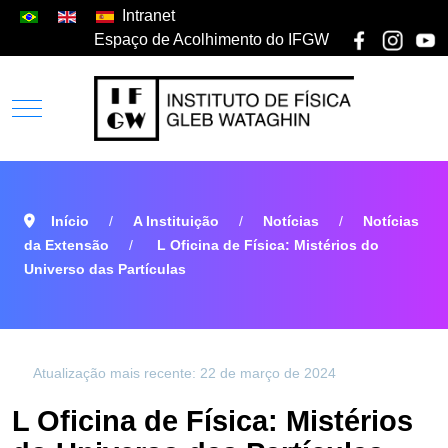
Intranet
Espaço de Acolhimento do IFGW
Início
A Instituição
Notícias
Notícias
da Extensão
L Oficina de Física: Mistérios do
Universo das Partículas
Atualização mais recente: 22 de março de 2024
L Oficina de Física: Mistérios