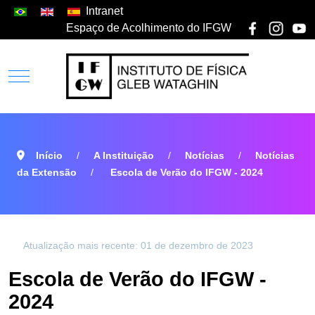
Intranet
Espaço de Acolhimento do IFGW
Início
A Instituição
Notícias
Notícias
da Extensão
Escola de Verão do IFGW - 2024
Atualização mais recente: 01 de dezembro de 2023
Escola de Verão do IFGW -
2024