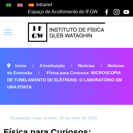
Intranet
Espaço de Acolhimento do IFGW
Início
A Instituição
Notícias
Notícias
da Extensão
Física para Curiosos: MICROSCOPIA
DE TUNELAMENTO DE ELÉTRONS: O LABORATÓRIO EM
UMA PONTA
Atualização mais recente: 26 de maio de 2023
Física para Curiosos: