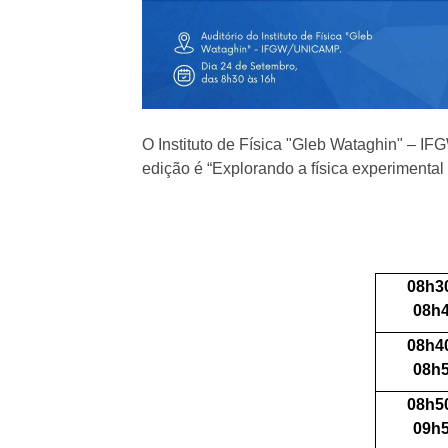
O Instituto de Física "Gleb Wataghin" – I
edição é “Explorando a física experimental
08h3
08h
08h4
08h
08h5
09h