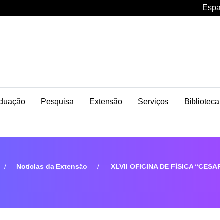
Espa
duação
Pesquisa
Extensão
Serviços
Biblioteca
Notícias da Extensão
XLVII OFICINA DE FÍSICA “CES