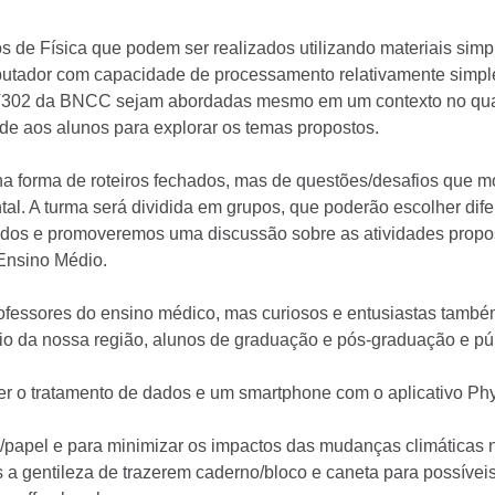
 de Física que podem ser realizados utilizando materiais simp
utador com capacidade de processamento relativamente simples
a BNCC sejam abordadas mesmo em um contexto no qual um
e aos alunos para explorar os temas propostos.
a forma de roteiros fechados, mas de questões/desafios que 
l. A turma será dividida em grupos, que poderão escolher dife
ados e promoveremos uma discussão sobre as atividades propos
 Ensino Médio.
rofessores do ensino médico, mas curiosos e entusiastas tamb
o da nossa região, alunos de graduação e pós-graduação e púb
er o tratamento de dados e um smartphone com o aplicativo Ph
o/papel e para minimizar os impactos das mudanças climáticas 
os a gentileza de trazerem caderno/bloco e caneta para possíve