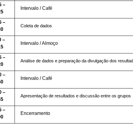
5 –
Intervalo / Café
25
5 –
Coleta de dados
30
0 –
Intervalo / Almoço
15
5 –
Análise de dados e preparação da divulgação dos resulta
20
0 –
Intervalo / Café
50
0 –
Apresentação de resultados e discussão entre os grupos
55
5 –
Encerramento
00