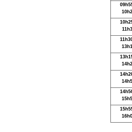
09h5
10h
10h2
11h
11h3
13h
13h1
14h
14h2
14h
14h5
15h
15h5
16h