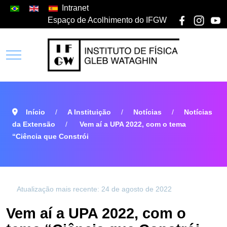
Intranet
Espaço de Acolhimento do IFGW
Início
A Instituição
Notícias
Notícias
da Extensão
Vem aí a UPA 2022, com o tema
“Ciência que Constrói
Atualização mais recente: 24 de agosto de 2022
Vem aí a UPA 2022, com o