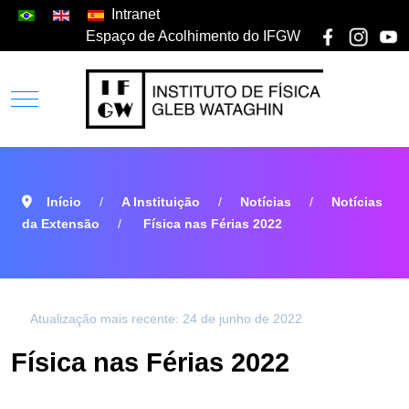
Intranet
Espaço de Acolhimento do IFGW
Início
A Instituição
Notícias
Notícias
da Extensão
Física nas Férias 2022
Atualização mais recente: 24 de junho de 2022
Física nas Férias 2022