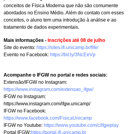
conceitos de Física Moderna que não são comumente
abordados no Ensino Médio. Além do contato com esses
conceitos, o aluno tem uma introdução à análise e ao
tratamento de dados experimentais.
Mais informações -
Inscrições até 08 de julho
Site do evento:
https://sites.ifi.unicamp.br/fife/
Evento no Facebook:
https://bit.ly/3NcEeVp
Acompanhe o IFGW no portal e redes sociais:
Extensão/IFGW no Instagram:
https://www.instagram.com/extensao_ifgw/
IFGW no Instagram:
https://www.instagram.com/ifgw.unicamp/
IFGW no Facebook:
https://www.facebook.com/FisicaUnicamp
IFGW no Youtube:
https://www.youtube.com/c/ifgwplay
Portal IFGW:
https://portal.ifi.unicamp.br